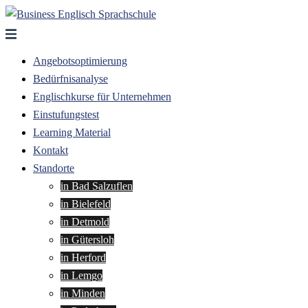
Zum
Inhalt
springen
Angebotsoptimierung
Bedürfnisanalyse
Englischkurse für Unternehmen
Einstufungstest
Learning Material
Kontakt
Standorte
in Bad Salzuflen
in Bielefeld
in Detmold
in Gütersloh
in Herford
in Lemgo
in Minden