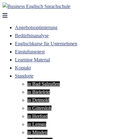
Zum
Inhalt
springen
Angebotsoptimierung
Bedürfnisanalyse
Englischkurse für Unternehmen
Einstufungstest
Learning Material
Kontakt
Standorte
in Bad Salzuflen
in Bielefeld
in Detmold
in Gütersloh
in Herford
in Lemgo
in Minden