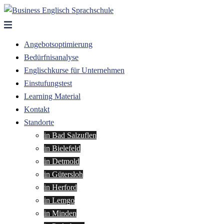
Zum
Inhalt
springen
Angebotsoptimierung
Bedürfnisanalyse
Englischkurse für Unternehmen
Einstufungstest
Learning Material
Kontakt
Standorte
in Bad Salzuflen
in Bielefeld
in Detmold
in Gütersloh
in Herford
in Lemgo
in Minden