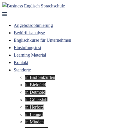
Zum
Inhalt
springen
Angebotsoptimierung
Bedürfnisanalyse
Englischkurse für Unternehmen
Einstufungstest
Learning Material
Kontakt
Standorte
in Bad Salzuflen
in Bielefeld
in Detmold
in Gütersloh
in Herford
in Lemgo
in Minden