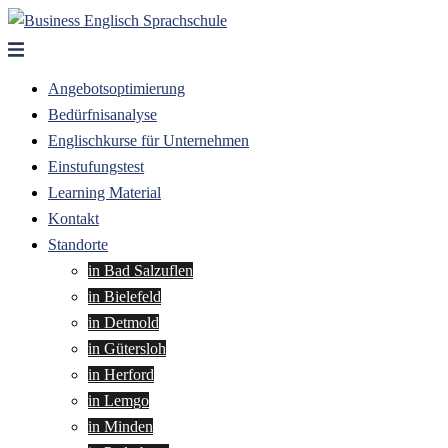
Zum
Inhalt
springen
Angebotsoptimierung
Bedürfnisanalyse
Englischkurse für Unternehmen
Einstufungstest
Learning Material
Kontakt
Standorte
in Bad Salzuflen
in Bielefeld
in Detmold
in Gütersloh
in Herford
in Lemgo
in Minden