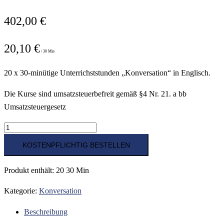
402,00
€
20,10
€
/
30 Min
20 x 30-minütige Unterrichststunden „Konversation“ in Englisch.
Die Kurse sind umsatzsteuerbefreit gemäß §4 Nr. 21. a bb
Umsatzsteuergesetz
20
x
KOSTENPFLICHTIG BESTELLEN
30
Minuten
Produkt enthält: 20
30 Min
"Konversation"
Kategorie:
Konversation
in
Englisch
Beschreibung
Menge