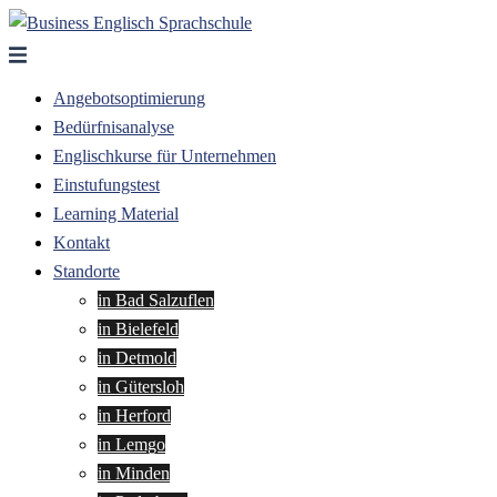
Zum
Inhalt
springen
Angebotsoptimierung
Bedürfnisanalyse
Englischkurse für Unternehmen
Einstufungstest
Learning Material
Kontakt
Standorte
in Bad Salzuflen
in Bielefeld
in Detmold
in Gütersloh
in Herford
in Lemgo
in Minden